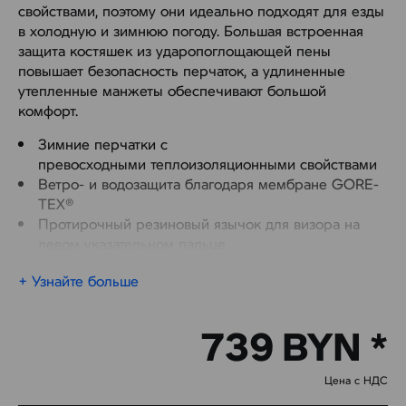
свойствами, поэтому они идеально подходят для езды
в холодную и зимнюю погоду. Большая встроенная
защита костяшек из ударопоглощающей пены
повышает безопасность перчаток, а удлиненные
утепленные манжеты обеспечивают большой
комфорт.
Зимние перчатки с
превосходными теплоизоляционными свойствами
Ветро- и водозащита благодаря мембране GORE-
TEX®
Протирочный резиновый язычок для визора на
левом указательном пальце
Подходят для управления сенсорным экраном
+ Узнайте больше
Липучка на запястье для надежной фиксации и
отличной теплоизоляции
Светоотражающие элементы
739 BYN *
Цена с НДС