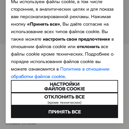
Мы используем файлы cookie, в том числе
Контакты
сторонние, в аналитических целях и для показа
Обработка персональных данных
вам персонализированной рекламы. Нажимая
кнопку
«Принять все»
, Вы даёте согласие на
Политика в отношении обработки файлов cookie
использование всех типов файлов cookie. Вы
также можете
настроить свои предпочтения
в
отношении файлов cookie или
отклонить
все
файлы cookie кроме технических. Подробнее о
порядке использования файлов cookie вы
можете ознакомится в
Политике в отношении
обработки файлов cookie
.
НАСТРОЙКИ
© АВТОИДЕЯ — официальный дилер BMW, MINI и BMW MOTORRAD в
ФАЙЛОВ COOKIE
Беларуси
ОТКЛОНИТЬ ВСЕ
ООО «АВТОИДЕЯ», УНП 190829939
(кроме технических)
МКАД, Минский район, д. Цна, ул. Юбилейная, д. 4
ПРИНЯТЬ ВСЕ
Настроить файлы cookie
Отозвать согласие