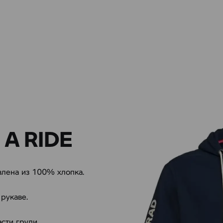
 A RIDE
влена из 100% хлопка.
рукаве.
сти груди.