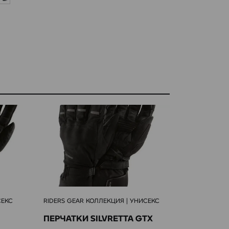
СЕКС
RIDERS GEAR КОЛЛЕКЦИЯ | УНИСЕКС
RIDERS GEA
ПЕРЧАТКИ SILVRETTA GTX
ПЕРЧАТК