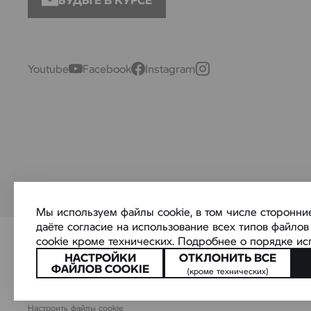
Youtube
Facebook
Instagram
Мы используем файлы cookie, в том числе сторонни
даёте согласие на использование всех типов файло
cookie кроме технических. Подробнее о порядке ис
© АВТОИДЕЯ — официальный дилер BMW, MINI и BMW MOTORRAD в
ОТКЛОНИТЬ ВСЕ
НАСТРОЙКИ
ООО «АВТОИДЕЯ», УНП 190829939
ФАЙЛОВ COOKIE
(кроме технических)
МКАД, Минский район, д. Цна, ул. Юбилейная, д. 4
Настроить файлы cookie