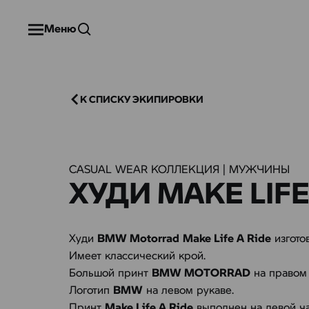
Меню
К СПИСКУ ЭКИПИРОВКИ
CASUAL WEAR КОЛЛЕКЦИЯ | МУЖЧИНЫ
ХУДИ MAKE LIFE
Худи
BMW Motorrad
Make Life A Ride
изгото
Имеет классический крой.
Большой принт
BMW MOTORRAD
на правом 
Логотип
BMW
на левом рукаве.
Принт
Make Life A Ride
выполнен на левой ча