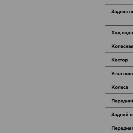
Задняя п
Ход подв
Колесная
Кастор
Угол пов
Колеса
Передни
Задний 
Передня