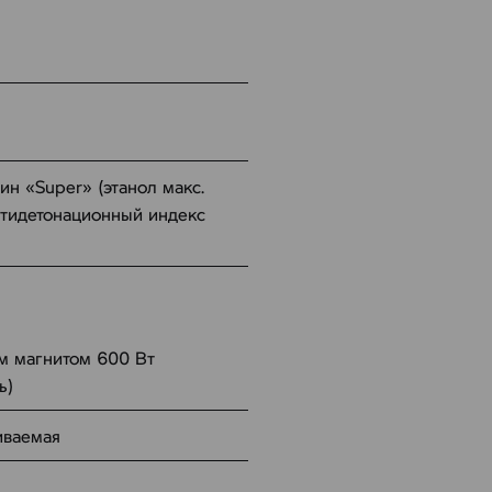
н «Super» (этанол макс.
тидетонационный индекс
ым магнитом 600 Вт
ь)
иваемая