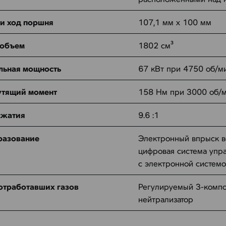
и ход поршня
107,1 мм x 100 мм
 объем
1802 см³
льная мощность
67 кВт при 4750 об/м
утящий момент
158 Нм при 3000 об/
сжатия
9.6 :1
разование
Электронный впрыск в
цифровая система упр
с электронной системо
отработавших газов
Регулируемый 3-компо
нейтрализатор