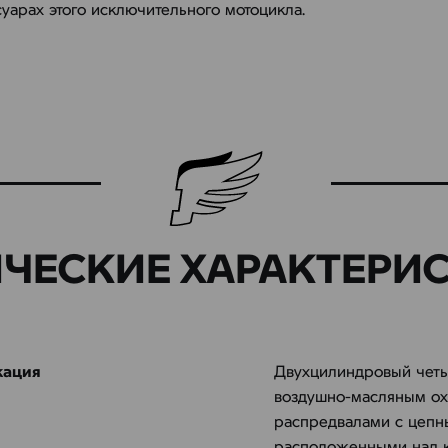
уарах этого исключительного мотоцикла.
ИЧЕСКИЕ ХАРАКТЕРИ
ация
Двухцилиндровый четы
воздушно-масляным о
распредвалами с цепн
расположенными над 