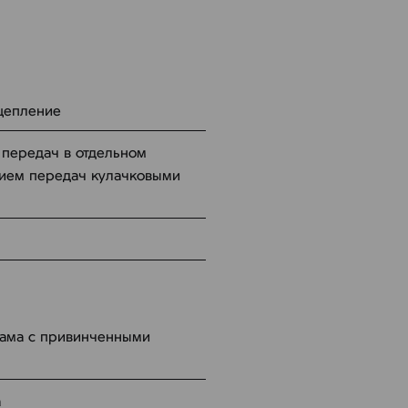
цепление
 передач в отдельном
ием передач кулачковыми
рама с привинченными
а