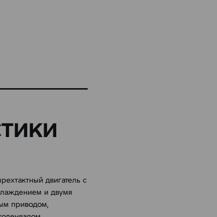
СТИКИ
рехтактный двигатель с
хлаждением и двумя
ым приводом,
коленвалом