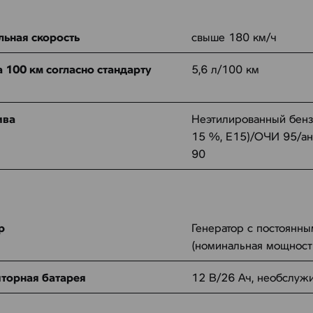
ьная скорость
свыше 180 км/ч
а 100 км согласно стандарту
5,6 л/100 км
ива
Неэтилированный бензи
15 %, E15)/ОЧИ 95/ан
90
р
Генератор с постоянн
(номинальная мощност
торная батарея
12 В/26 Ач, необслуж