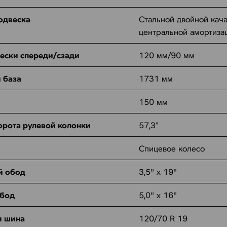
одвеска
Стальной двойной кач
центральной амортиза
ески спереди/сзади
120 мм/90 мм
 база
1731 мм
150 мм
орота рулевой колонки
57,3°
Спицевое колесо
й обод
3,5" x 19"
обод
5,0" x 16"
я шина
120/70 R 19